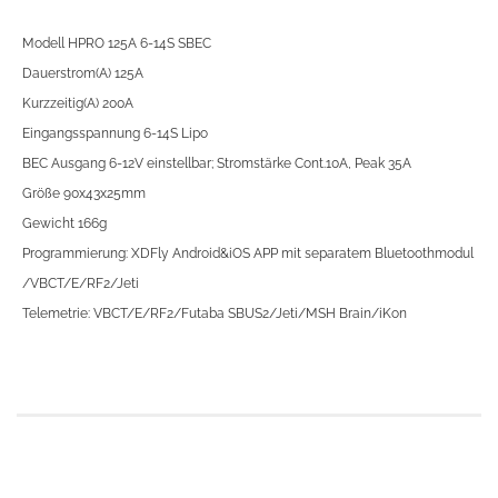
Modell HPRO 125A 6-14S SBEC
Dauerstrom(A) 125A
Kurzzeitig(A) 200A
Eingangsspannung 6-14S Lipo
BEC Ausgang 6-12V einstellbar; Stromstärke Cont.10A, Peak 35A
Größe 90x43x25mm
Gewicht 166g
Programmierung: XDFly Android&iOS APP mit separatem Bluetoothmodul
/VBCT/E/RF2/Jeti
Telemetrie: VBCT/E/RF2/Futaba SBUS2/Jeti/MSH Brain/iKon