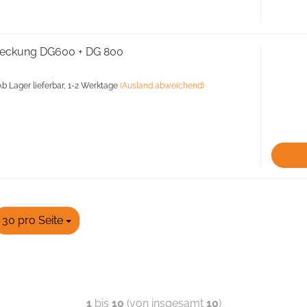
eckung DG600 + DG 800
b Lager lieferbar, 1-2 Werktage
(Ausland abweichend)
30 pro Seite
1
bis
10
(von insgesamt
10
)