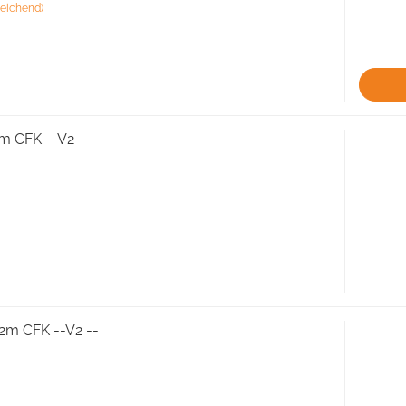
eichend)
m CFK --V2--
,2m CFK --V2 --