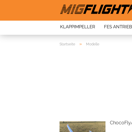
KLAPPIMPELLER
FES ANTRIE
»
Startseite
Modelle
ChocoFly