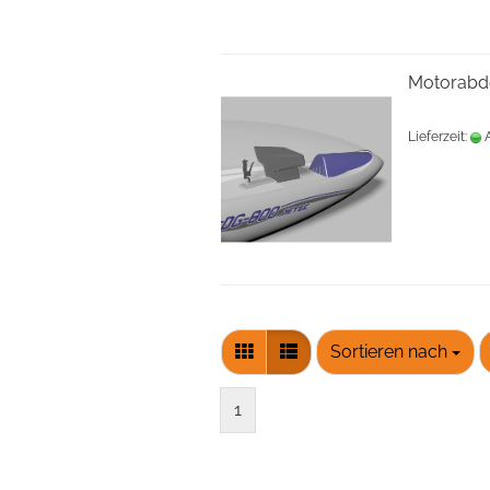
Motorabd
Lieferzeit:
A
Sortieren nach
1