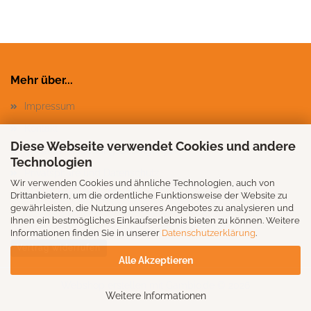
Mehr über...
Impressum
Kontakt
Diese Webseite verwendet Cookies und andere
Versand- & Zahlungsbedingungen
Technologien
Privatsphäre und Datenschutz
Wir verwenden Cookies und ähnliche Technologien, auch von
Cookie Einstellungen
Drittanbietern, um die ordentliche Funktionsweise der Website zu
gewährleisten, die Nutzung unseres Angebotes zu analysieren und
Ihnen ein bestmögliches Einkaufserlebnis bieten zu können. Weitere
Informationen finden Sie in unserer
Datenschutzerklärung
.
Vertrag widerrufen
Alle Akzeptieren
Webshop erstellen
mit Gambio.de © 2026
Weitere Informationen