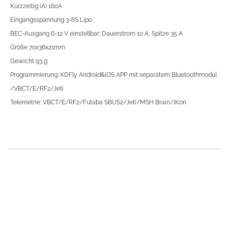
Kurzzeitig (A) 160A
Eingangsspannung 3-6S Lipo
BEC-Ausgang 6-12 V einstellbar; Dauerstrom 10 A, Spitze 35 A
Größe 70x36x21mm
Gewicht 93 g
Programmierung: XDFly Android&iOS APP mit separatem Bluetoothmodul
/VBCT/E/RF2/Jeti
Telemetrie: VBCT/E/RF2/Futaba SBUS2/Jeti/MSH Brain/iKon