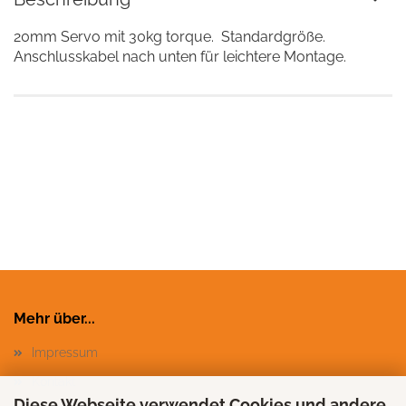
20mm Servo mit 30kg torque. Standardgröße.
Anschlusskabel nach unten für leichtere Montage.
Mehr über...
Impressum
Kontakt
Diese Webseite verwendet Cookies und andere